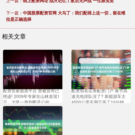
上一篇：
线上配资网址 战火记忆丨敌后无声战 一生跟党走
下一篇：
中国股票配资官网 大马丁：我们配得上这一切，留在维
拉是正确选择
相关文章
配资世家股票平台 曾被宣布已
配资知名证券配资门户 春节高
绝迹! 2009年专家在山林发现1
速充电排队没了? 新能源车主
只，大吼一声判断是公的
4500公里实测只等了10分钟